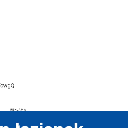
TcwgQ
REKLAMA