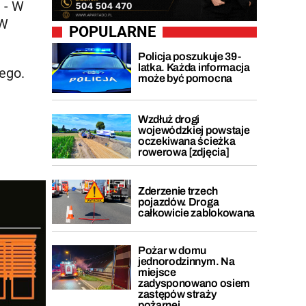
 - W
 W
POPULARNE
Policja poszukuje 39-
latka. Każda informacja
ego.
może być pomocna
Wzdłuż drogi
wojewódzkiej powstaje
oczekiwana ścieżka
rowerowa [zdjęcia]
Zderzenie trzech
pojazdów. Droga
całkowicie zablokowana
Pożar w domu
jednorodzinnym. Na
miejsce
zadysponowano osiem
zastępów straży
pożarnej