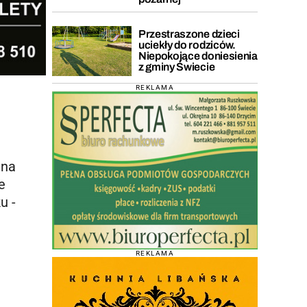
Przestraszone dzieci
uciekły do rodziców.
Niepokojące doniesienia
z gminy Świecie
REKLAMA
lna
e
u -
REKLAMA