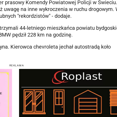
er prasowy Komendy Powiatowej Policji w Świeciu.
ież uwagę na inne wykroczenia w ruchu drogowym.
bnych "rekordzistów" - dodaje.
rzymali 44-letniego mieszkańca powiatu bydgoski
BMW pędził 228 km na godzinę.
tyna. Kierowca chevroleta jechał autostradą koło
REKLAMA