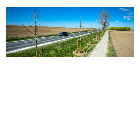
Posadzą setki drzew i krzewów przy drogach
wojewódzkich
REKLAMA