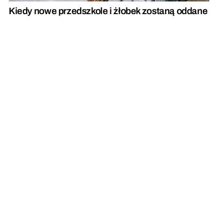
Kiedy nowe przedszkole i żłobek zostaną oddane
do użytku?
Droga powiatowa łącząca dwie gminy jest już po
remoncie
REKLAMA