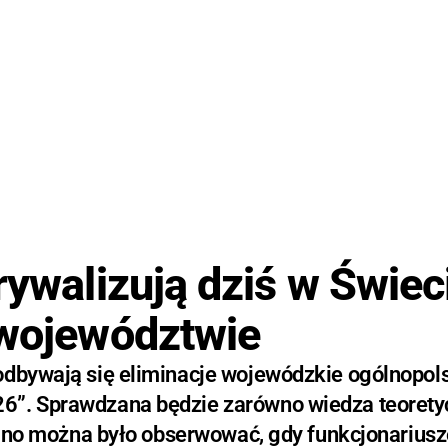
rywalizują dziś w Świec
 województwie
odbywają się eliminacje wojewódzkie ogólnopol
6”. Sprawdzana będzie zarówno wiedza teorety
 rano można było obserwować, gdy funkcjonarius