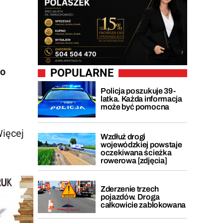
ło
POPULARNE
Policja poszukuje 39-
latka. Każda informacja
może być pomocna
ięcej
Wzdłuż drogi
wojewódzkiej powstaje
oczekiwana ścieżka
rowerowa [zdjęcia]
Zderzenie trzech
pojazdów. Droga
całkowicie zablokowana