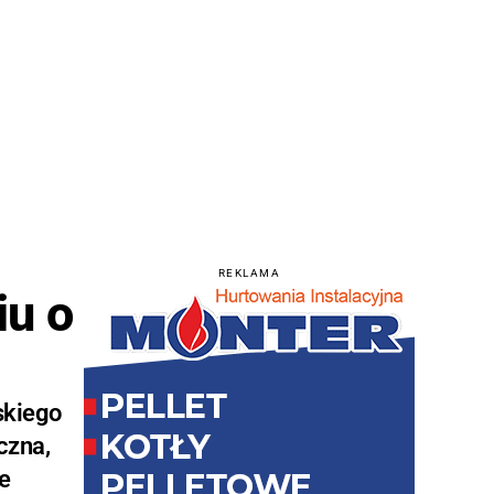
REKLAMA
iu o
skiego
czna,
ze