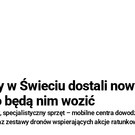
y w Świeciu dostali no
o będą nim wozić
, specjalistyczny sprzęt – mobilne centra dowod
z zestawy dronów wspierających akcje ratunko