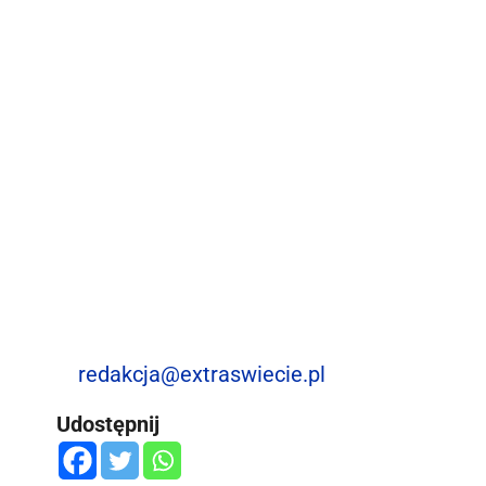
redakcja@extraswiecie.pl
Udostępnij