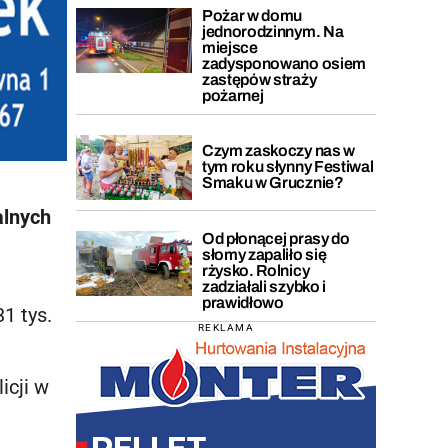
Pożar w domu
jednorodzinnym. Na
miejsce
zadysponowano osiem
zastępów straży
pożarnej
Czym zaskoczy nas w
tym roku słynny Festiwal
Smaku w Grucznie?
alnych
Od płonącej prasy do
słomy zapaliło się
rżysko. Rolnicy
zadziałali szybko i
prawidłowo
1 tys.
REKLAMA
icji w