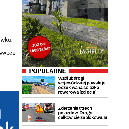
awku.
zewozu
POPULARNE
Wzdłuż drogi
wojewódzkiej powstaje
oczekiwana ścieżka
rowerowa [zdjęcia]
Zderzenie trzech
pojazdów. Droga
całkowicie zablokowana