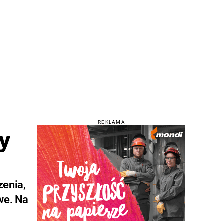
REKLAMA
wy
zenia,
we. Na