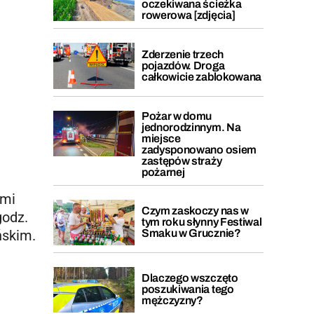
oczekiwana ścieżka
rowerowa [zdjęcia]
Zderzenie trzech
pojazdów. Droga
całkowicie zablokowana
Pożar w domu
jednorodzinnym. Na
miejsce
zadysponowano osiem
zastępów straży
pożarnej
ami
Czym zaskoczy nas w
godz.
tym roku słynny Festiwal
ńskim.
Smaku w Grucznie?
Dlaczego wszczęto
poszukiwania tego
mężczyzny?