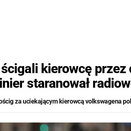
 ścigali kierowcę przez
nier staranował radio
 pościg za uciekającym kierowcą volkswagena po