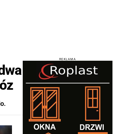
REKLAMA
 dwa
wóz
lo.