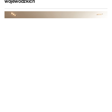
wojewódzkich
Przytulny minimalizm – jak ocieplić nowoczesne
wnętrze?
REKLAMA