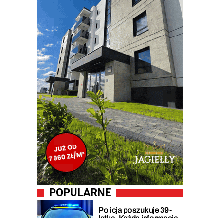
POPULARNE
Policja poszukuje 39-
latka. Każda informacja