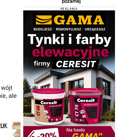
pożarnej
REKLAMA
 wójt
e, ale