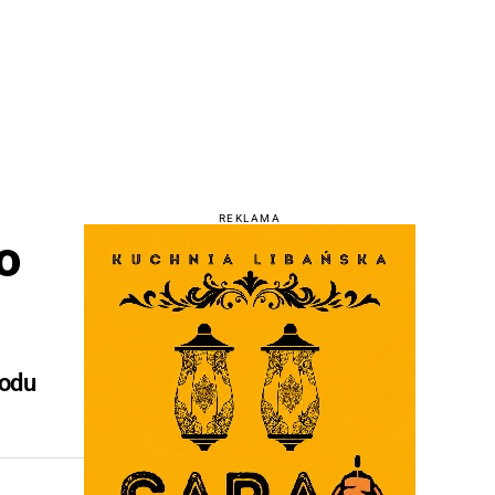
REKLAMA
o
hodu