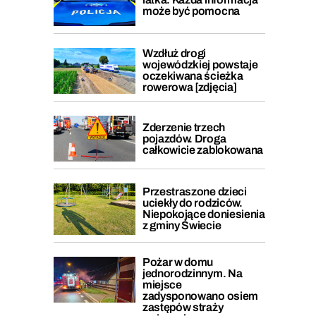
może być pomocna
Wzdłuż drogi
wojewódzkiej powstaje
oczekiwana ścieżka
rowerowa [zdjęcia]
Zderzenie trzech
pojazdów. Droga
całkowicie zablokowana
Przestraszone dzieci
uciekły do rodziców.
Niepokojące doniesienia
z gminy Świecie
Pożar w domu
jednorodzinnym. Na
miejsce
zadysponowano osiem
zastępów straży