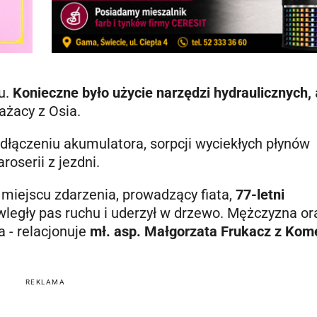
u.
Konieczne było użycie narzędzi hydraulicznych,
ażacy z Osia.
dłączeniu akumulatora, sorpcji wyciekłych płynów
oserii z jezdni.
na miejscu zdarzenia, prowadzący fiata,
77-letni
wległy pas ruchu i uderzył w drzewo. Mężczyzna or
a - relacjonuje
mł.
asp. Małgorzata Frukacz z Kom
REKLAMA