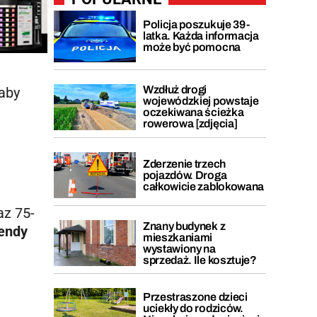
Policja poszukuje 39-
latka. Każda informacja
może być pomocna
Wzdłuż drogi
aby
wojewódzkiej powstaje
oczekiwana ścieżka
rowerowa [zdjęcia]
Zderzenie trzech
pojazdów. Droga
całkowicie zablokowana
az 75-
Znany budynek z
endy
mieszkaniami
wystawiony na
sprzedaż. Ile kosztuje?
Przestraszone dzieci
uciekły do rodziców.