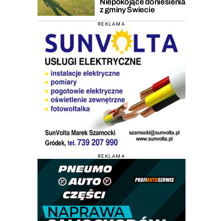
Niepokojące doniesienia
z gminy Świecie
REKLAMA
REKLAMA