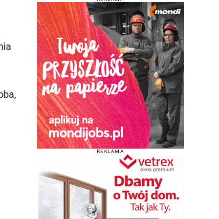
nia
oba,
REKLAMA