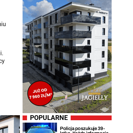
niu
i.
cy
POPULARNE
Policja poszukuje 39-