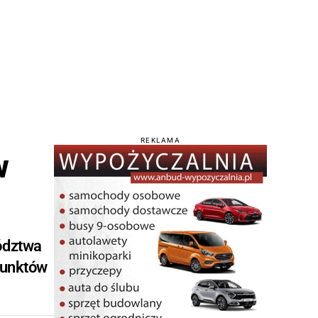
REKLAMA
w
ództwa
punktów