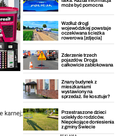
latka. Każda informacja
może być pomocna
Wzdłuż drogi
wojewódzkiej powstaje
oczekiwana ścieżka
rowerowa [zdjęcia]
Zderzenie trzech
pojazdów. Droga
całkowicie zablokowana
Znany budynek z
mieszkaniami
wystawiony na
sprzedaż. Ile kosztuje?
 karnej;
Przestraszone dzieci
uciekły do rodziców.
Niepokojące doniesienia
z gminy Świecie
REKLAMA