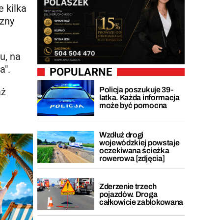
e kilka
czny
u, na
a".
POPULARNE
Policja poszukuje 39-
aż
latka. Każda informacja
może być pomocna
Wzdłuż drogi
wojewódzkiej powstaje
oczekiwana ścieżka
rowerowa [zdjęcia]
Zderzenie trzech
pojazdów. Droga
całkowicie zablokowana