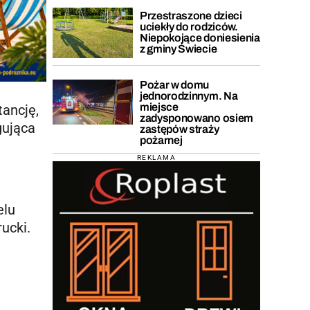
Przestraszone dzieci
uciekły do rodziców.
Niepokojące doniesienia
z gminy Świecie
Pożar w domu
jednorodzinnym. Na
miejsce
tancję,
zadysponowano osiem
gująca
zastępów straży
pożarnej
.
REKLAMA
elu
rucki.