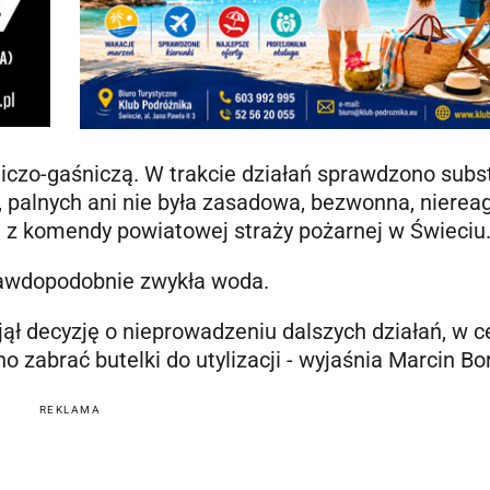
iczo-gaśniczą. W trakcie działań sprawdzono subs
, palnych ani nie była zasadowa, bezwonna, nierea
i z komendy powiatowej straży pożarnej w Świeciu
rawdopodobnie zwykła woda.
ął decyzję o nieprowadzeniu dalszych działań, w c
o zabrać butelki do utylizacji - wyjaśnia Marcin Bo
REKLAMA