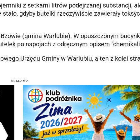
emniki z setkami litrów podejrzanej substancji, al
ę stało, gdyby butelki rzeczywiście zawierały toksy
w Bzowie (gmina Warlubie). W opuszczonym budynk
 butelek po napojach z odręcznym opisem "chemikali
wego Urzędu Gminy w Warlubiu, a ten z kolei str
REKLAMA