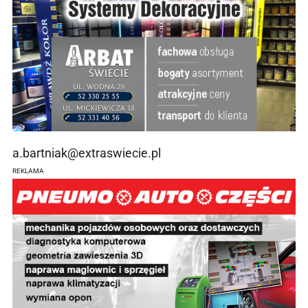
a.bartniak@extraswiecie.pl
REKLAMA