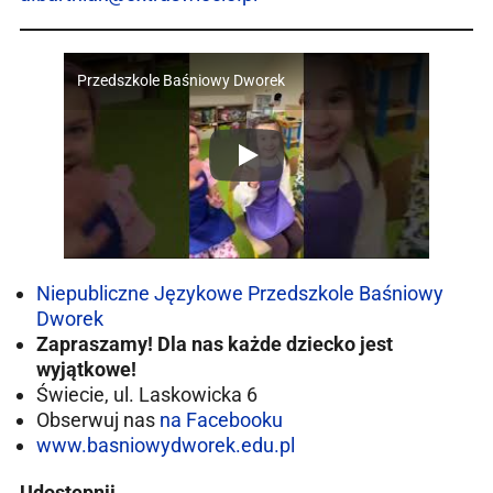
Przedszkole Baśniowy Dworek
Niepubliczne Językowe Przedszkole Baśniowy
Dworek
Zapraszamy!
Dla nas każde dziecko jest
wyjątkowe!
Świecie, ul. Laskowicka 6
Obserwuj nas
na Facebooku
www.basniowydworek.edu.pl
Udostępnij