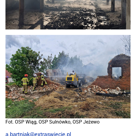
Fot. OSP Wiąg, OSP Sulnówko, OSP Jeżewo
a.bartniak@extraswiecie.pl