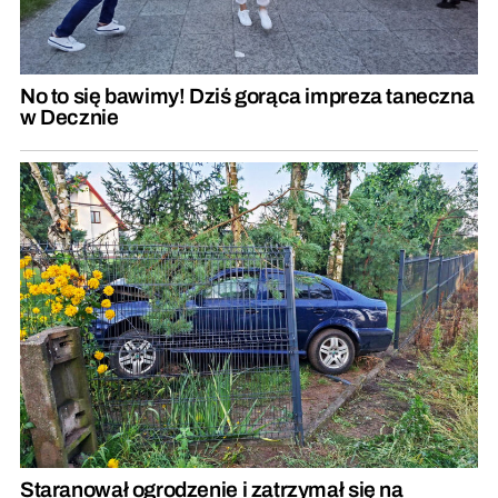
No to się bawimy! Dziś gorąca impreza taneczna
w Decznie
Staranował ogrodzenie i zatrzymał się na