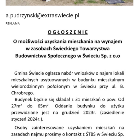
a.pudrzynski@extraswiecie.pl
REKLAMA