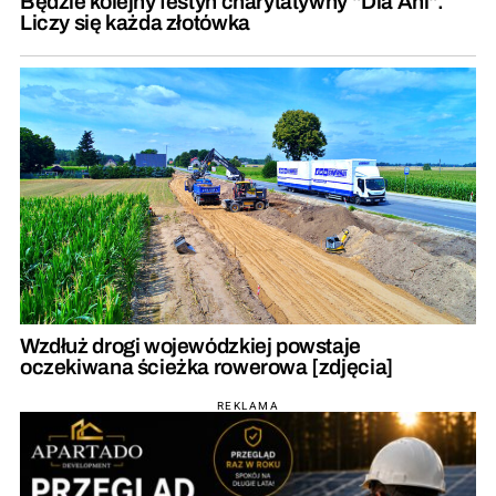
Będzie kolejny festyn charytatywny "Dla Ani".
Liczy się każda złotówka
Wzdłuż drogi wojewódzkiej powstaje
oczekiwana ścieżka rowerowa [zdjęcia]
REKLAMA