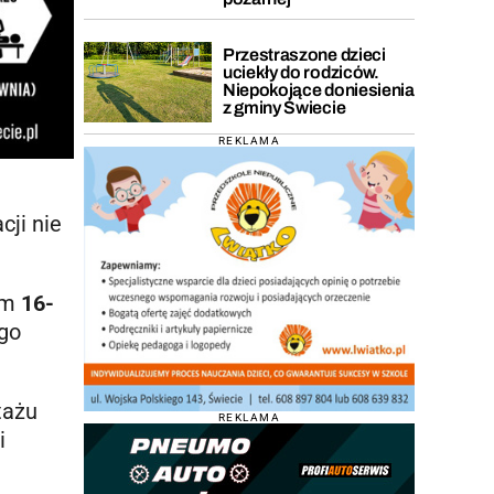
Przestraszone dzieci
uciekły do rodziców.
Niepokojące doniesienia
z gminy Świecie
REKLAMA
cji nie
em
16-
ego
tażu
REKLAMA
i