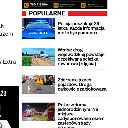
POPULARNE
Policja poszukuje 39-
ch
latka. Każda informacja
 razem
może być pomocna
Wzdłuż drogi
wojewódzkiej powstaje
oczekiwana ścieżka
 Extra
rowerowa [zdjęcia]
Zderzenie trzech
pojazdów. Droga
całkowicie zablokowana
Pożar w domu
jednorodzinnym. Na
miejsce
zadysponowano osiem
zastępów straży
pożarnej