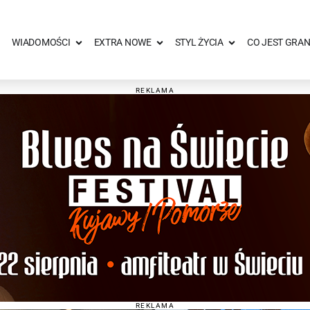
WIADOMOŚCI
EXTRA NOWE
STYL ŻYCIA
CO JEST GRAN
REKLAMA
REKLAMA