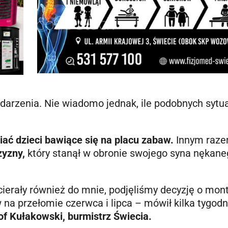
darzenia. Nie wiadomo jednak, ile podobnych sytua
iać dzieci bawiące się na placu zabaw.
Innym raz
zyzny,
który stanął w obronie swojego syna nękan
ierały również do mnie, podjęliśmy decyzję o mon
 na przełomie czerwca i lipca – mówił kilka tygodn
of Kułakowski, burmistrz Świecia.