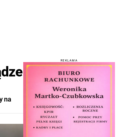
REKLAMA
ądze
y na