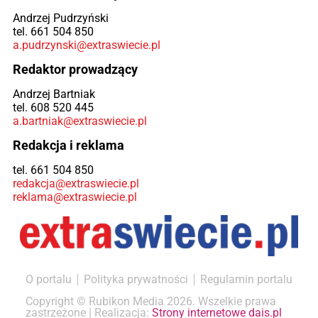
Andrzej Pudrzyński
tel. 661 504 850
a.pudrzynski@extraswiecie.pl
Redaktor prowadzący
Andrzej Bartniak
tel. 608 520 445
a.bartniak@extraswiecie.pl
Redakcja i reklama
tel. 661 504 850
redakcja@extraswiecie.pl
reklama@extraswiecie.pl
O portalu
Polityka prywatności
Regulamin portalu
Copyright © Rubikon Media 2026. Wszelkie prawa
zastrzeżone | Realizacja:
Strony internetowe dais.pl