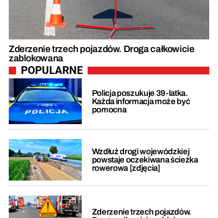
Zderzenie trzech pojazdów. Droga całkowicie
zablokowana
POPULARNE
Policja poszukuje 39-latka.
Każda informacja może być
pomocna
Wzdłuż drogi wojewódzkiej
powstaje oczekiwana ścieżka
rowerowa [zdjęcia]
Zderzenie trzech pojazdów.