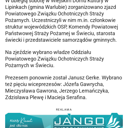
W ubiegłą sobotę w Wiejskim Domu Kultury w
Lipinkach (gmina Warlubie) zorganizowano zjazd
Powiatowego Związku Ochotniczych Straży
Pożarnych. Uczestniczyli w nim m.in. członkowie
struktur wojewódzkich OSP, Komendy Powiatowej
Państwowej Straży Pożarnej w Świeciu, starosta
świecki i przedstawiciele samorządów gminnych.
Na zjeździe wybrano władze Oddziału
Powiatowego Związku Ochotniczych Straży
Pożarnych w Świeciu.
Prezesem ponownie został Janusz Gerke. Wybrano
też pięciu wiceprezesów: Józefa Gawrycha,
Mieczysława Gawrona, Jerzego Lemańczyka,
Zdzisława Plewę i Macieja Serafina.
REKLAMA