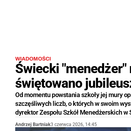
WIADOMOŚCI
Świecki "menedżer" m
świętowano jubileus
Od momentu powstania szkoły jej mury op
szczęśliwych liczb, o których w swoim w
dyrektor Zespołu Szkół Menedżerskich w 
Andrzej Bartniak
3 czerwca 2026, 14:45