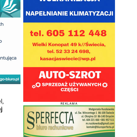
l,
REKLAMA
j