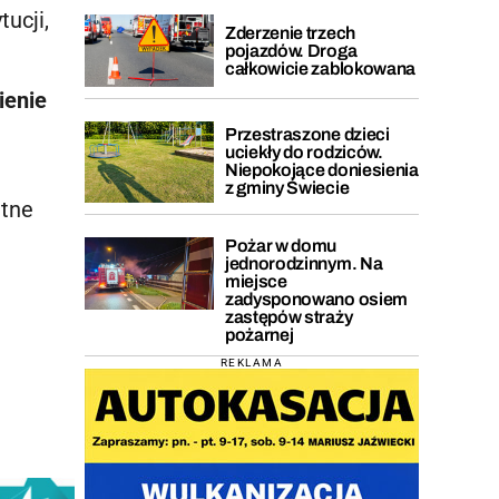
ucji,
Zderzenie trzech
pojazdów. Droga
całkowicie zablokowana
ienie
Przestraszone dzieci
uciekły do rodziców.
Niepokojące doniesienia
z gminy Świecie
atne
Pożar w domu
jednorodzinnym. Na
miejsce
zadysponowano osiem
zastępów straży
pożarnej
REKLAMA