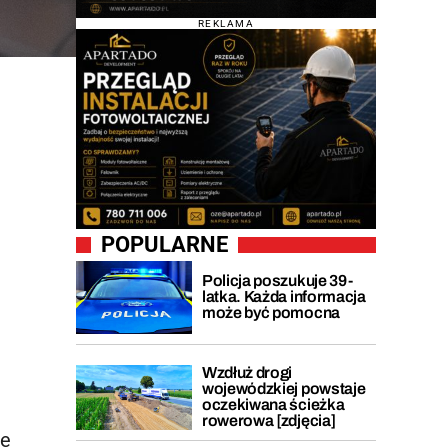
REKLAMA
POPULARNE
Policja poszukuje 39-
latka. Każda informacja
może być pomocna
Wzdłuż drogi
wojewódzkiej powstaje
oczekiwana ścieżka
rowerowa [zdjęcia]
de