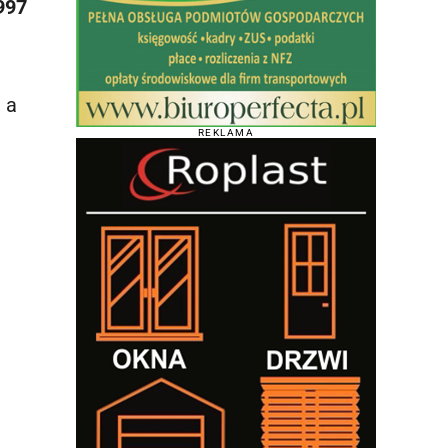
997
 a
REKLAMA