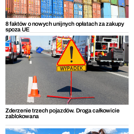
8 faktów o nowych unijnych opłatach za zakupy
spoza UE
Zderzenie trzech pojazdów. Droga całkowicie
zablokowana