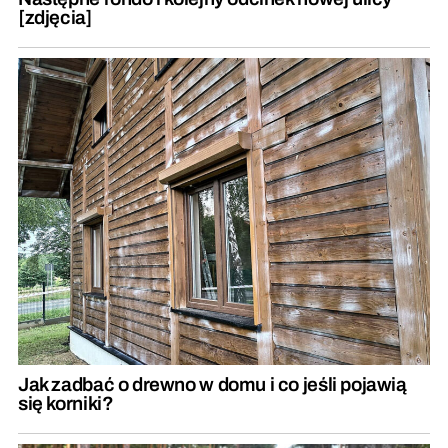
[zdjęcia]
Jak zadbać o drewno w domu i co jeśli pojawią
się korniki?