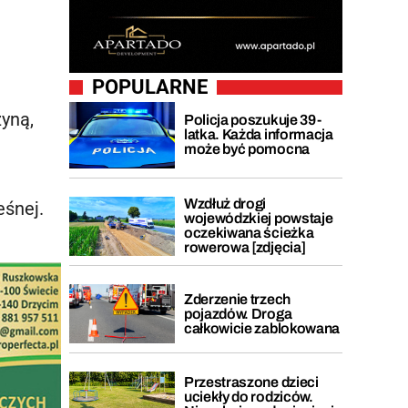
POPULARNE
zyną,
Policja poszukuje 39-
latka. Każda informacja
może być pomocna
Wzdłuż drogi
eśnej.
wojewódzkiej powstaje
oczekiwana ścieżka
rowerowa [zdjęcia]
Zderzenie trzech
pojazdów. Droga
całkowicie zablokowana
Przestraszone dzieci
uciekły do rodziców.