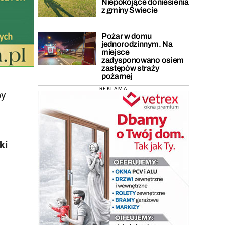
Niepokojące doniesienia
z gminy Świecie
Pożar w domu
jednorodzinnym. Na
miejsce
zadysponowano osiem
zastępów straży
pożarnej
REKLAMA
by
ki