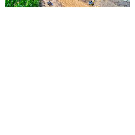
Wzdłuż drogi wojewódzkiej powstaje
oczekiwana ścieżka rowerowa [zdjęcia]
REKLAMA