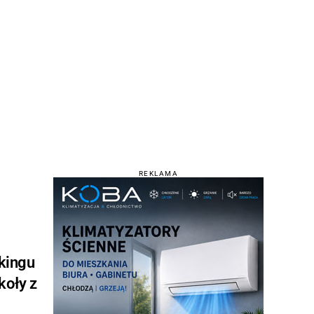
REKLAMA
nkingu
koły z