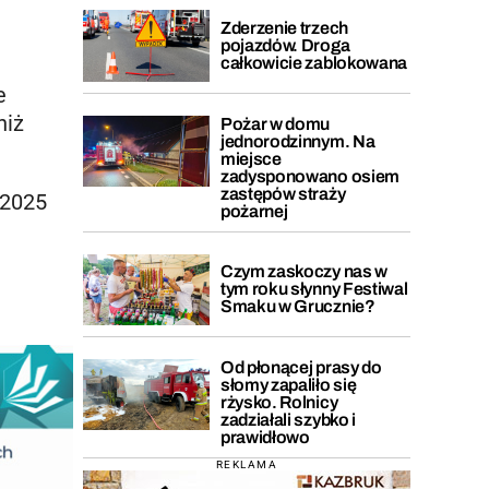
Zderzenie trzech
pojazdów. Droga
całkowicie zablokowana
e
niż
Pożar w domu
jednorodzinnym. Na
miejsce
zadysponowano osiem
zastępów straży
 2025
pożarnej
Czym zaskoczy nas w
tym roku słynny Festiwal
Smaku w Grucznie?
Od płonącej prasy do
słomy zapaliło się
rżysko. Rolnicy
zadziałali szybko i
prawidłowo
REKLAMA