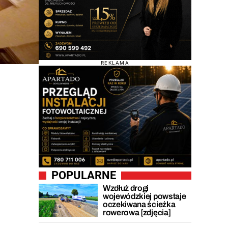
REKLAMA
POPULARNE
Wzdłuż drogi
wojewódzkiej powstaje
oczekiwana ścieżka
rowerowa [zdjęcia]