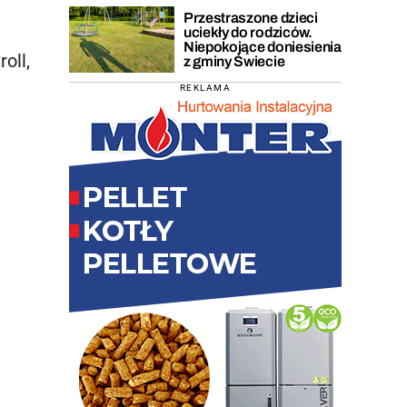
Przestraszone dzieci
uciekły do rodziców.
Niepokojące doniesienia
oll,
z gminy Świecie
REKLAMA