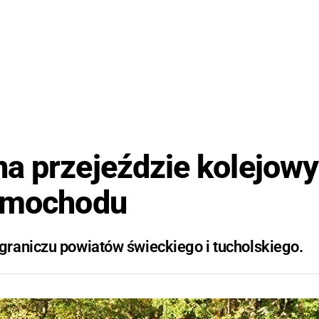
a przejeździe kolejow
samochodu
raniczu powiatów świeckiego i tucholskiego.