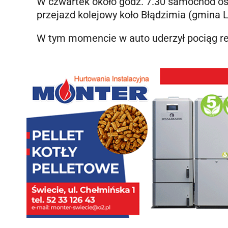
W czwartek około godz. 7.30 samochód os
przejazd kolejowy koło Błądzimia (gmina L
W tym momencie w auto uderzył pociąg rel