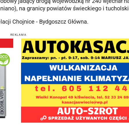
obowy jadący drogą wojewódzką nr 240 wjechał n
niano), na granicy powiatów świeckiego i tucholsk
acji Chojnice - Bydgoszcz Główna.
REKLAMA