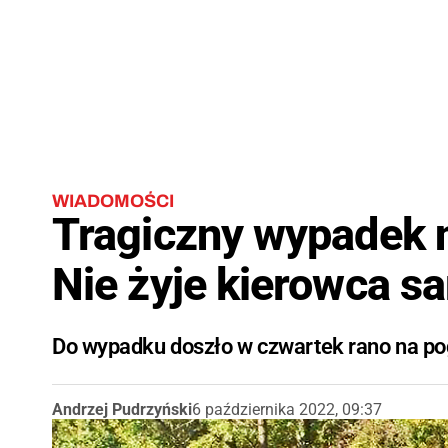
WIADOMOŚCI
Tragiczny wypadek n
Nie żyje kierowca 
Do wypadku doszło w czwartek rano na pog
Andrzej Pudrzyński
6 października 2022, 09:37