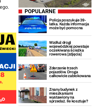
a
iego.
POPULARNE
Policja poszukuje 39-
latka. Każda informacja
może być pomocna
Wzdłuż drogi
wojewódzkiej powstaje
oczekiwana ścieżka
rowerowa [zdjęcia]
Zderzenie trzech
pojazdów. Droga
całkowicie zablokowana
Znany budynek z
mieszkaniami
wystawiony na
sprzedaż. Ile kosztuje?