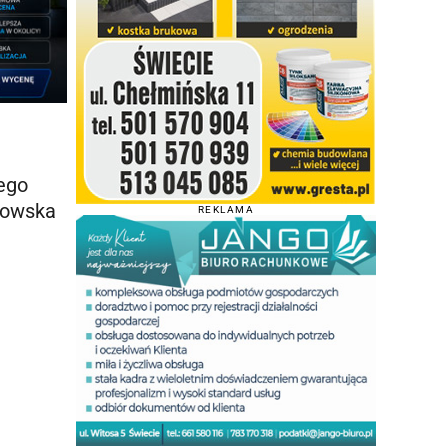
ego
okowska
REKLAMA