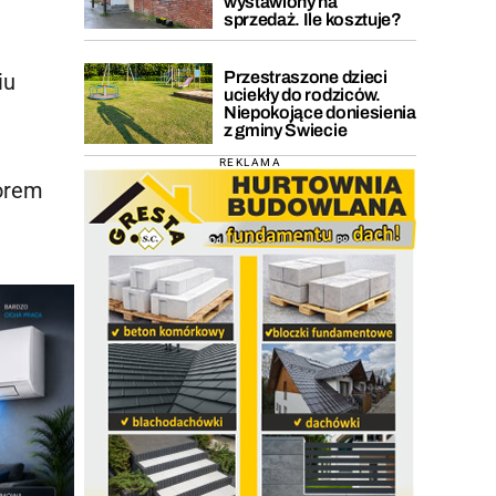
wystawiony na
sprzedaż. Ile kosztuje?
Przestraszone dzieci
iu
uciekły do rodziców.
Niepokojące doniesienia
z gminy Świecie
REKLAMA
torem