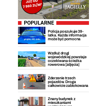
POPULARNE
Policja poszukuje 39-
latka. Każda informacja
może być pomocna
Wzdłuż drogi
wojewódzkiej powstaje
oczekiwana ścieżka
rowerowa [zdjęcia]
Zderzenie trzech
pojazdów. Droga
całkowicie zablokowana
Znany budynek z
mieszkaniami