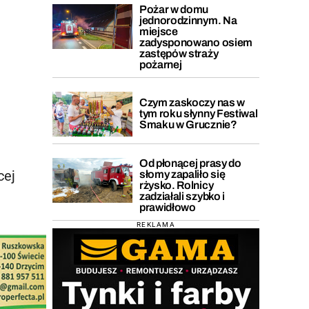
Pożar w domu
jednorodzinnym. Na
miejsce
zadysponowano osiem
zastępów straży
pożarnej
Czym zaskoczy nas w
tym roku słynny Festiwal
Smaku w Grucznie?
Od płonącej prasy do
cej
słomy zapaliło się
rżysko. Rolnicy
zadziałali szybko i
prawidłowo
REKLAMA