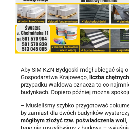
Aby SIM KZN-Bydgoski mógł ubiegać się o
Gospodarstwa Krajowego,
liczba chętnyc
przypadku Wałdowa oznacza to co najmni
budynkach. Dopiero później można spokojn
– Musieliśmy szybko przygotować dokument
by zamiast dla dwóch budynków wystarczył
mógłbym złożyć tzw. poświadczenia woli, k
tego nie ruszylibyśmy z budową – wyjaśni