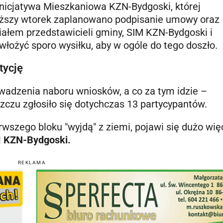
nicjatywa Mieszkaniowa KZN-Bydgoski, której
iższy wtorek zaplanowano podpisanie umowy oraz
iałem przedstawicieli gminy, SIM KZN-Bydgoski i
łożyć sporo wysiłku, aby w ogóle do tego doszło.
tycję
adzenia naboru wniosków, a co za tym idzie –
zczu zgłosiło się dotychczas 13 partycypantów.
wszego bloku "wyjdą" z ziemi, pojawi się dużo wię
M KZN-Bydgoski.
REKLAMA