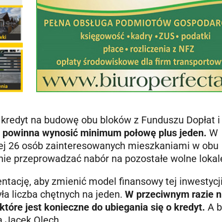
 kredyt na budowę obu bloków z Funduszu Dopłat i
h powinna wynosić minimum połowę plus jeden.
W
ej 26 osób zainteresowanych mieszkaniami w obu
ie przeprowadzać nabór na pozostałe wolne lokal
ację, aby zmienić model finansowy tej inwestycji
a liczba chętnych na jeden.
W przeciwnym razie n
tóre jest konieczne do ubiegania się o kredyt.
A b
a Jacek Olech.