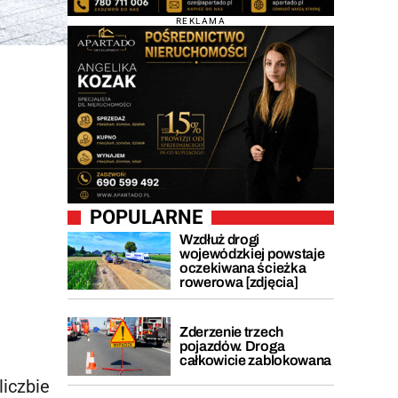
REKLAMA
POPULARNE
Wzdłuż drogi
wojewódzkiej powstaje
oczekiwana ścieżka
rowerowa [zdjęcia]
Zderzenie trzech
pojazdów. Droga
całkowicie zablokowana
liczbie