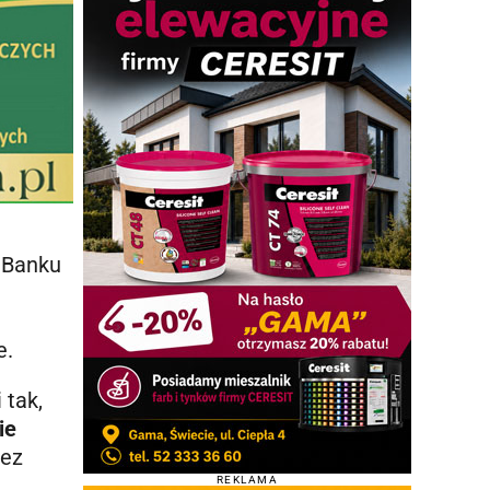
 Banku
e.
 tak,
ie
ez
REKLAMA