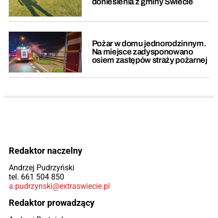
doniesienia z gminy Świecie
Pożar w domu jednorodzinnym.
Na miejsce zadysponowano
osiem zastępów straży pożarnej
Redaktor naczelny
Andrzej Pudrzyński
tel. 661 504 850
a.pudrzynski@extraswiecie.pl
Redaktor prowadzący