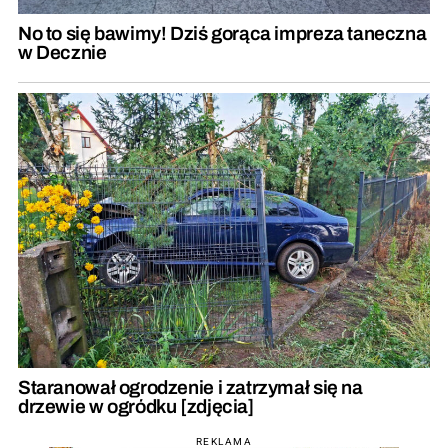
No to się bawimy! Dziś gorąca impreza taneczna
w Decznie
Staranował ogrodzenie i zatrzymał się na
drzewie w ogródku [zdjęcia]
REKLAMA