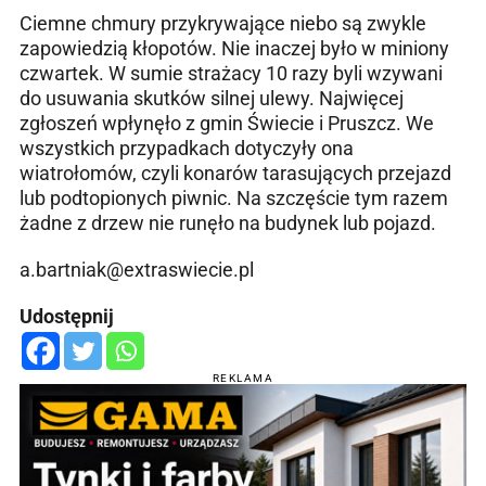
Ciemne chmury przykrywające niebo są zwykle
zapowiedzią kłopotów. Nie inaczej było w miniony
czwartek. W sumie strażacy 10 razy byli wzywani
do usuwania skutków silnej ulewy. Najwięcej
zgłoszeń wpłynęło z gmin Świecie i Pruszcz. We
wszystkich przypadkach dotyczyły ona
wiatrołomów, czyli konarów tarasujących przejazd
lub podtopionych piwnic. Na szczęście tym razem
żadne z drzew nie runęło na budynek lub pojazd.
a.bartniak@extraswiecie.pl
Udostępnij
REKLAMA