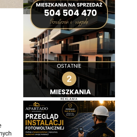
REKLAMA
e
lnych