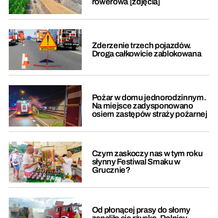
rowerowa [zdjęcia]
Zderzenie trzech pojazdów.
Droga całkowicie zablokowana
Pożar w domu jednorodzinnym.
Na miejsce zadysponowano
osiem zastępów straży pożarnej
Czym zaskoczy nas w tym roku
słynny Festiwal Smaku w
Grucznie?
Od płonącej prasy do słomy