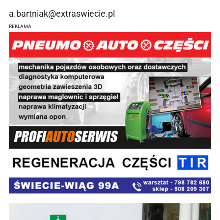
a.bartniak@extraswiecie.pl
REKLAMA