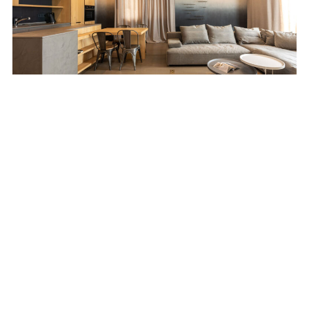
Przytulny minimalizm – jak ocieplić nowoczesne
wnętrze?
REKLAMA