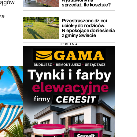
iągów.
sprzedaż. Ile kosztuje?
za
Przestraszone dzieci
uciekły do rodziców.
Niepokojące doniesienia
z gminy Świecie
REKLAMA