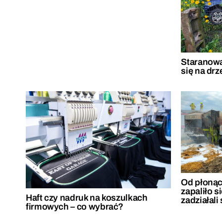
Staranowa
się na drz
Od płonąc
zapaliło s
Haft czy nadruk na koszulkach
zadziałali
firmowych – co wybrać?