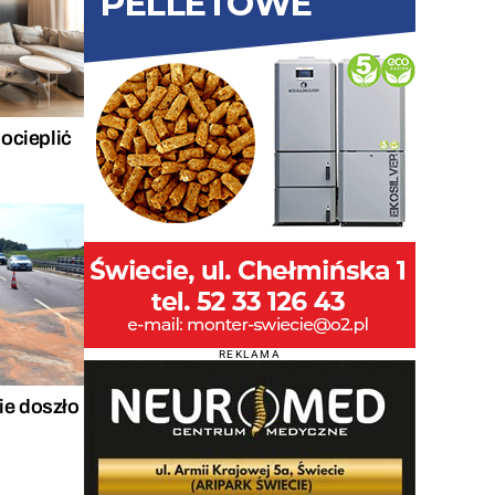
 ocieplić
REKLAMA
ie doszło