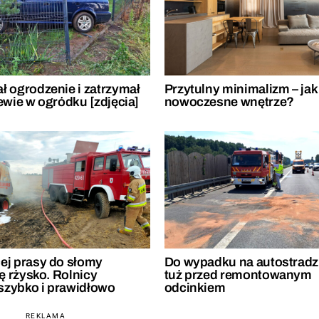
ł ogrodzenie i zatrzymał
Przytulny minimalizm – jak
ewie w ogródku [zdjęcia]
nowoczesne wnętrze?
ej prasy do słomy
Do wypadku na autostradz
ię rżysko. Rolnicy
tuż przed remontowanym
 szybko i prawidłowo
odcinkiem
REKLAMA