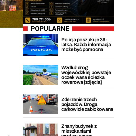
POPULARNE
Policja poszukuje 39-
latka. Każda informacja
może być pomocna
Wzdłuż drogi
wojewódzkiej powstaje
oczekiwana ścieżka
rowerowa [zdjęcia]
Zderzenie trzech
pojazdów. Droga
całkowicie zablokowana
Znany budynek z
mieszkaniami
wystawiony na