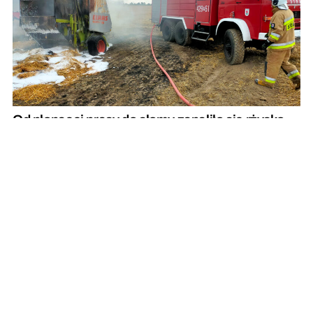
Od płonącej prasy do słomy zapaliło się rżysko.
Rolnicy zadziałali szybko i prawidłowo
REKLAMA