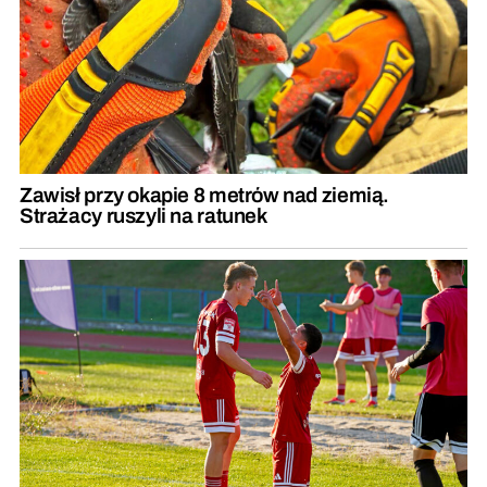
Zawisł przy okapie 8 metrów nad ziemią.
Strażacy ruszyli na ratunek