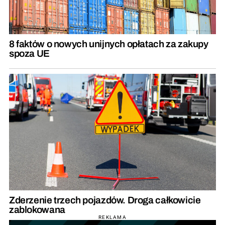
8 faktów o nowych unijnych opłatach za zakupy
spoza UE
Zderzenie trzech pojazdów. Droga całkowicie
zablokowana
REKLAMA