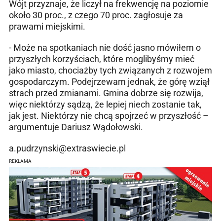
Wójt przyznaje, że liczył na frekwencję na poziomie
około 30 proc., z czego 70 proc. zagłosuje za
prawami miejskimi.
- Może na spotkaniach nie dość jasno mówiłem o
przyszłych korzyściach, które moglibyśmy mieć
jako miasto, chociażby tych związanych z rozwojem
gospodarczym. Podejrzewam jednak, że górę wziął
strach przed zmianami. Gmina dobrze się rozwija,
więc niektórzy sądzą, że lepiej niech zostanie tak,
jak jest. Niektórzy nie chcą spojrzeć w przyszłość –
argumentuje Dariusz Wądołowski.
a.pudrzynski@extraswiecie.pl
REKLAMA