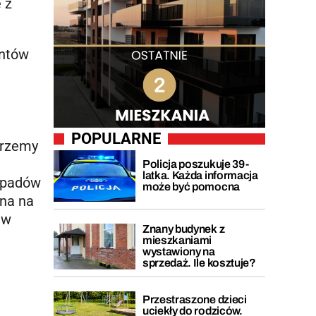
 z
antów
POPULARNE
erzemy
Policja poszukuje 39-
latka. Każda informacja
odpadów
może być pomocna
ina na
 w
Znany budynek z
mieszkaniami
wystawiony na
sprzedaż. Ile kosztuje?
Przestraszone dzieci
uciekły do rodziców.