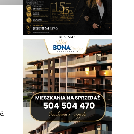
REKLAMA
ć.