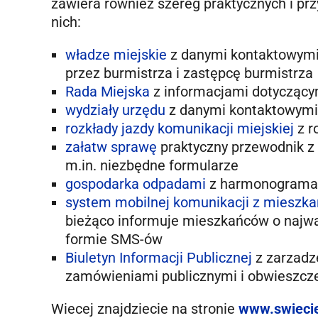
zawiera również szereg praktycznych i prz
nich:
władze miejskie
z danymi kontaktowymi i
przez burmistrza i zastępcę burmistrza
Rada Miejska
z informacjami dotyczącymi
wydziały urzędu
z danymi kontaktowymi
rozkłady jazdy komunikacji miejskiej
z r
załatw sprawę
praktyczny przewodnik z
m.in. niezbędne formularze
gospodarka odpadami
z harmonogramami
system mobilnej komunikacji z mieszk
bieżąco informuje mieszkańców o najwa
formie SMS-ów
Biuletyn Informacji Publicznej
z zarzadz
zamówieniami publicznymi i obwieszcz
Wiecej znajdziecie na stronie
www.swieci