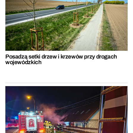
Posadzą setki drzew i krzewów przy drogach
wojewódzkich