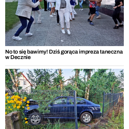
No to się bawimy! Dziś gorąca impreza taneczna
w Decznie