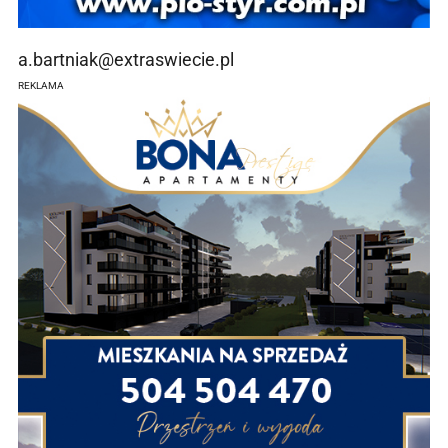
a.bartniak@extraswiecie.pl
REKLAMA