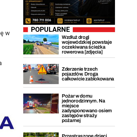
POPULARNE
ię w
Wzdłuż drogi
wojewódzkiej powstaje
oczekiwana ścieżka
rowerowa [zdjęcia]
a
Zderzenie trzech
.
pojazdów. Droga
całkowicie zablokowana
Pożar w domu
jednorodzinnym. Na
miejsce
zadysponowano osiem
zastępów straży
pożarnej
Przestraszone dzieci