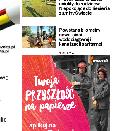
uciekły do rodziców.
Niepokojące doniesienia
z gminy Świecie
Powstaną kilometry
nowej sieci
wodociągowej i
kanalizacji sanitarnej
REKLAMA
kowo
z
lic