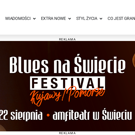
WIADOMOŚCI
EXTRA NOWE
STYL ŻYCIA
CO JEST GRAN
REKLAMA
REKLAMA