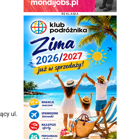
REKLAMA
ący ul.