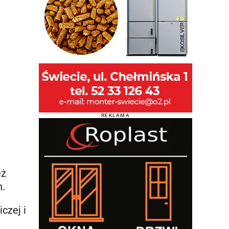
REKLAMA
eż
h.
czej i