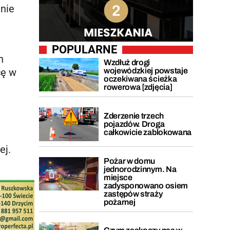
nie
POPULARNE
h
Wzdłuż drogi
wojewódzkiej powstaje
cę w
oczekiwana ścieżka
rowerowa [zdjęcia]
Zderzenie trzech
pojazdów. Droga
całkowicie zablokowana
ej.
Pożar w domu
jednorodzinnym. Na
miejsce
zadysponowano osiem
zastępów straży
pożarnej