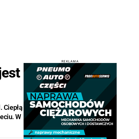
REKLAMA
jest
. Ciepłą
eciu. W