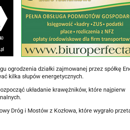
gu ogrodzenia działki zajmowanej przez spółkę En
ać kilka słupów energetycznych.
rozpocząć układanie krawężników, które najpierw
munalnych.
dowy Dróg i Mostów z Kozłowa, które wygrało przet