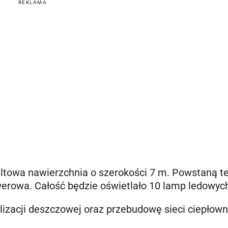
REKLAMA
ltowa nawierzchnia o szerokości 7 m. Powstaną t
werowa. Całość będzie oświetlało 10 lamp ledowyc
izacji deszczowej oraz przebudowę sieci ciepłowni