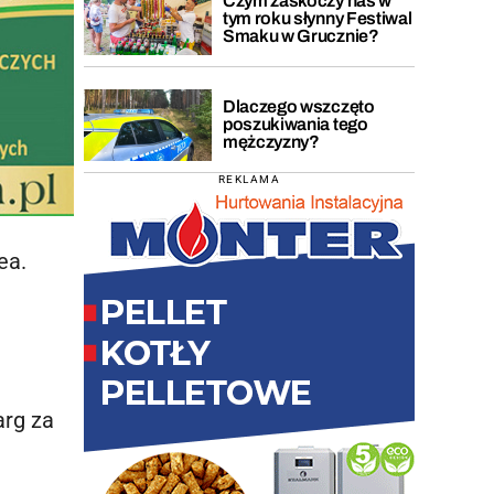
Czym zaskoczy nas w
tym roku słynny Festiwal
Smaku w Grucznie?
Dlaczego wszczęto
poszukiwania tego
mężczyzny?
REKLAMA
ea.
arg za