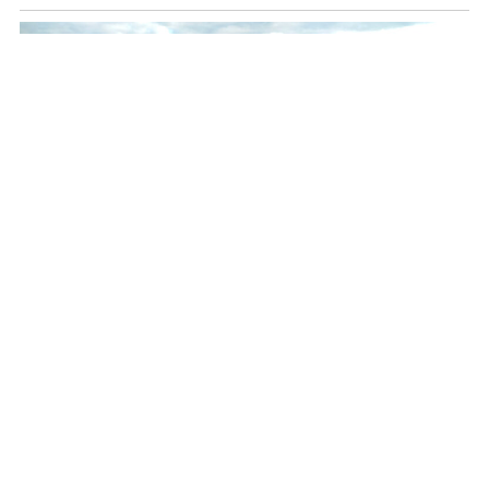
Od płonącej prasy do słomy zapaliło się rżysko.
Rolnicy zadziałali szybko i prawidłowo
REKLAMA