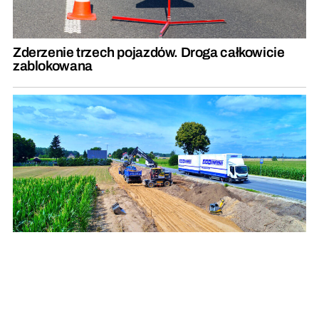
Zderzenie trzech pojazdów. Droga całkowicie
zablokowana
Wzdłuż drogi wojewódzkiej powstaje
oczekiwana ścieżka rowerowa [zdjęcia]
REKLAMA