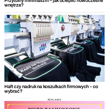
Przytulny minimalizm – jak ocieplić nowoczesne
wnętrze?
Haft czy nadruk na koszulkach firmowych – co
wybrać?
REKLAMA