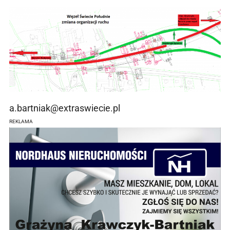
a.bartniak@extraswiecie.pl
REKLAMA