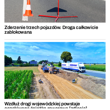
Zderzenie trzech pojazdów. Droga całkowicie
zablokowana
Wzdłuż drogi wojewódzkiej powstaje
oczekiwana ścieżka rowerowa [zdjęcia]