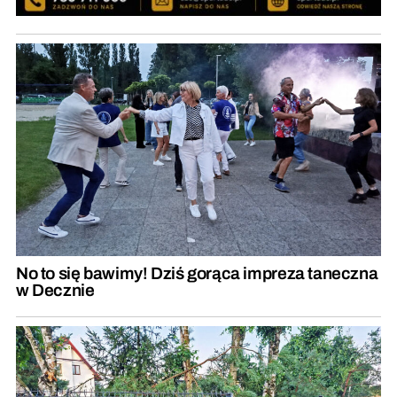
No to się bawimy! Dziś gorąca impreza taneczna
w Decznie