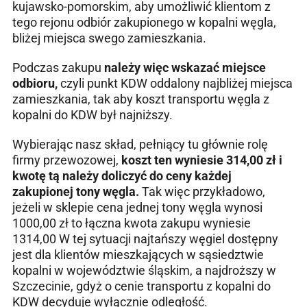
kujawsko-pomorskim, aby umożliwić klientom z
tego rejonu odbiór zakupionego w kopalni węgla,
bliżej miejsca swego zamieszkania.
Podczas zakupu
należy więc wskazać miejsce
odbioru,
czyli punkt KDW oddalony najbliżej miejsca
zamieszkania, tak aby koszt transportu węgla z
kopalni do KDW był najniższy.
Wybierając nasz skład, pełniący tu głównie rolę
firmy przewozowej,
koszt ten wyniesie 314,00 zł i
kwotę tą należy doliczyć do ceny każdej
zakupionej tony węgla.
Tak więc przykładowo,
jeżeli w sklepie cena jednej tony węgla wynosi
1000,00 zł to łączna kwota zakupu wyniesie
1314,00 W tej sytuacji najtańszy węgiel dostępny
jest dla klientów mieszkających w sąsiedztwie
kopalni w województwie śląskim, a najdroższy w
Szczecinie, gdyż o cenie transportu z kopalni do
KDW decyduje wyłącznie odległość.