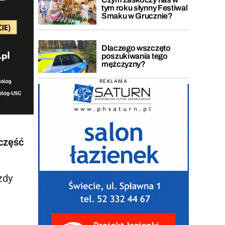
tym roku słynny Festiwal
Smaku w Grucznie?
Dlaczego wszczęto
poszukiwania tego
mężczyzny?
REKLAMA
część
zdy