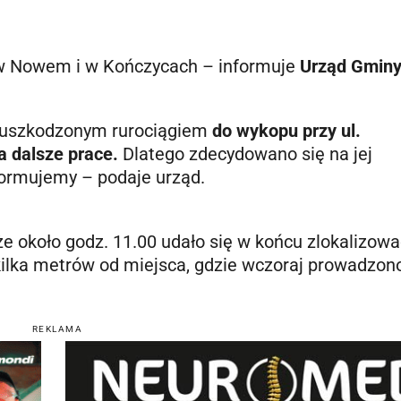
 w Nowem i w Kończycach – informuje
Urząd Gmin
 uszkodzonym rurociągiem
do wykopu przy ul.
a dalsze prace.
Dlatego zdecydowano się na jej
formujemy – podaje urząd.
 że około godz. 11.00 udało się w końcu zlokalizow
j kilka metrów od miejsca, gdzie wczoraj prowadzon
REKLAMA