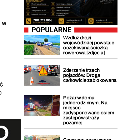
y w
POPULARNE
Wzdłuż drogi
wojewódzkiej powstaje
oczekiwana ścieżka
rowerowa [zdjęcia]
Zderzenie trzech
pojazdów. Droga
całkowicie zablokowana
ać
o
Pożar w domu
jednorodzinnym. Na
miejsce
zadysponowano osiem
zastępów straży
pożarnej
Czym zaskoczy nas w