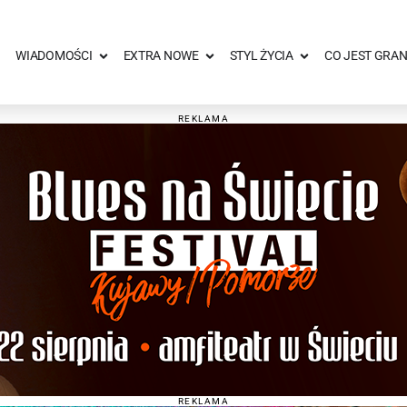
WIADOMOŚCI
EXTRA NOWE
STYL ŻYCIA
CO JEST GRAN
REKLAMA
REKLAMA