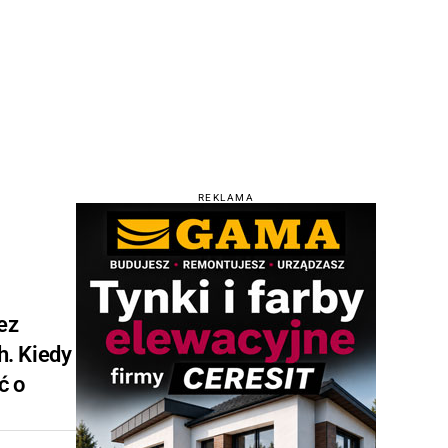
REKLAMA
ez
h. Kiedy
ć o