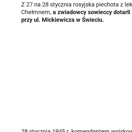
Z 27 na 28 stycznia rosyjska piechota z l
Chełmnem,
a
zwiadowcy sowieccy dotarli
przy ul. Mickiewicza w Świeciu.
28 stycznia 1945 r. komendantem wojskowy