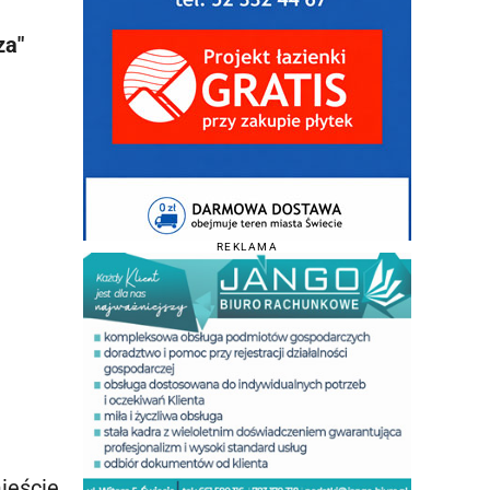
za"
REKLAMA
ieście