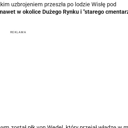
ekkim uzbrojeniem przeszła po lodzie Wisłę pod
 nawet w okolice Dużego Rynku i "starego cmentar
REKLAMA
m został płk von Wedel, który przejął władzę w m