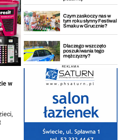
Czym zaskoczy nas w
tym roku słynny Festiwal
Smaku w Grucznie?
Dlaczego wszczęto
poszukiwania tego
mężczyzny?
REKLAMA
zie w
ieci,
t