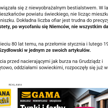
wiązała się z niewyobrażalnym bestialstwem. W l
mieszkańców powiatu świeckiego, nie licząc miesz
szku. Dokładna liczba ofiar jest trudna do precyz
stety, po wycofaniu się Niemców, nie wszystkim d
eciu 80 lat temu, na przełomie stycznia i lutego 19
f Szydłowski w jednym ze swoich artykułów.
ia przed nacierającymi jak burza na Grudziądz i
towo, oddziałami sowieckimi, rozpoczęły się już w
REKLAMA