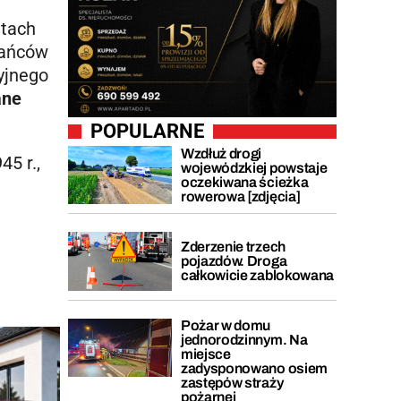
atach
kańców
yjnego
ane
POPULARNE
Wzdłuż drogi
45 r.,
wojewódzkiej powstaje
oczekiwana ścieżka
rowerowa [zdjęcia]
Zderzenie trzech
pojazdów. Droga
całkowicie zablokowana
Pożar w domu
jednorodzinnym. Na
miejsce
zadysponowano osiem
zastępów straży
pożarnej