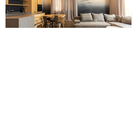
Przytulny minimalizm – jak ocieplić nowoczesne
wnętrze?
REKLAMA